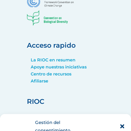
Acceso rapido
La RIOC en resumen
Apoye nuestras iniciativas
Centro de recursos
Afiliarse
RIOC
home_pin
75008 PARIS
Gestión del
call
+33 (1) 44 90 88 60
consentimiento