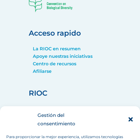
Acceso rapido
La RIOC en resumen
Apoye nuestras iniciativas
Centro de recursos
Afiliarse
RIOC
home_pin
75008 PARIS
Gestión del
call
+33 (1) 44 90 88 60
consentimiento
mail
info[at]inbo-news.org
Para proporcionar la mejor experiencia, utilizamos tecnologías