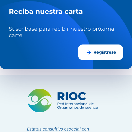
Reciba nuestra carta
Suscríbase para recibir nuestro próxima
carte
arrow_forward
Regístrese
Estatus consultivo especial con