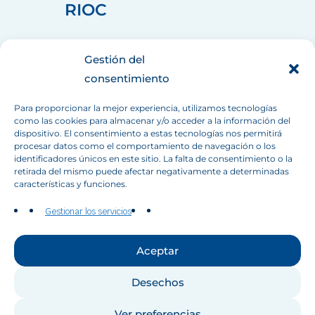
RIOC
home_pin
75008 PARIS
Gestión del
call
+33 (1) 44 90 88 60
consentimiento
mail
info[at]inbo-news.org
Para proporcionar la mejor experiencia, utilizamos tecnologías
como las cookies para almacenar y/o acceder a la información del
dispositivo. El consentimiento a estas tecnologías nos permitirá
Síganos
procesar datos como el comportamiento de navegación o los
identificadores únicos en este sitio. La falta de consentimiento o la
retirada del mismo puede afectar negativamente a determinadas
características y funciones.
Gestionar los servicios
Contáctenos
Aceptar
Desechos
©RIOB 2026 All rights reserved.
Ver preferencias