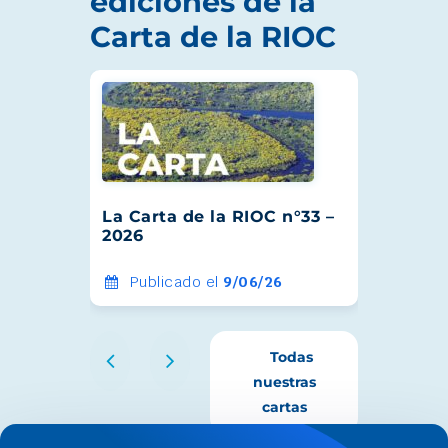
ediciones de la
Carta de la RIOC
La Carta de la RIOC n°33 –
La Car
2026
2025
Publicado el
9/06/26
Publ
Todas
nuestras
cartas