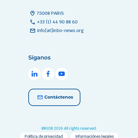
home_pin
75008 PARIS
call
+33 (1) 44 90 88 60
mail
info[at]inbo-news.org
Síganos
Contáctenos
©RIOB 2026 All rights reserved.
Política de privacidad
Informaciónes legales