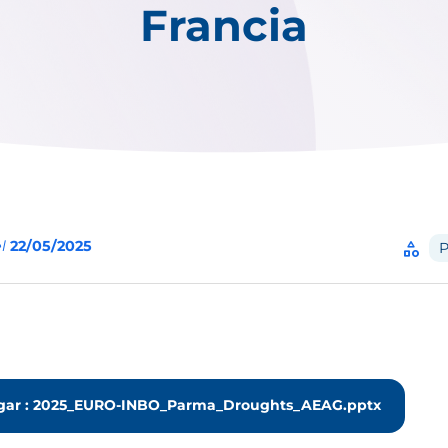
Francia
el
22/05/2025
category
P
gar : 2025_EURO-INBO_Parma_Droughts_AEAG.pptx