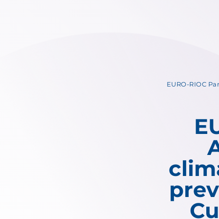
EURO-RIOC Parm
E
clim
prev
Cu