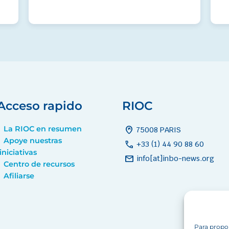
Acceso rapido
RIOC
La RIOC en resumen
home_pin
75008 PARIS
Apoye nuestras
call
+33 (1) 44 90 88 60
iniciativas
mail
info[at]inbo-news.org
Centro de recursos
Afiliarse
Para propor