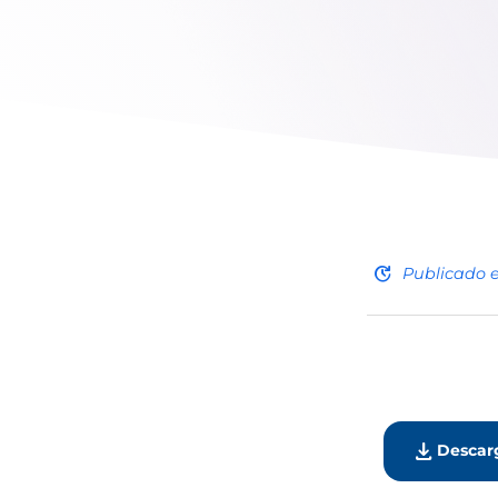
update
Publicado 
download
Descar