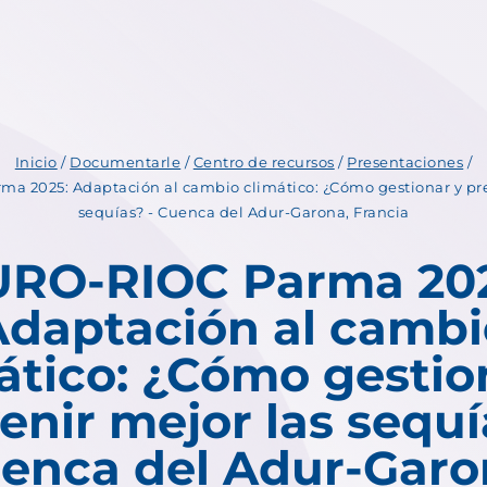
Inicio
/
Documentarle
/
Centro de recursos
/
Presentaciones
/
a 2025: Adaptación al cambio climático: ¿Cómo gestionar y pre
sequías? - Cuenca del Adur-Garona, Francia
URO-RIOC Parma 202
Adaptación al cambi
ático: ¿Cómo gestio
enir mejor las sequí
enca del Adur-Garo