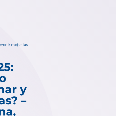
venir mejor las
5:
o
nar y
as? –
na,