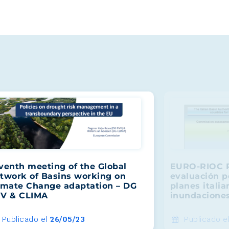
venth meeting of the Global
EURO-RIOC P
twork of Basins working on
evaluación p
imate Change adaptation – DG
planes itali
V & CLIMA
inundacione
Publicado el
26/05/23
Publicado e