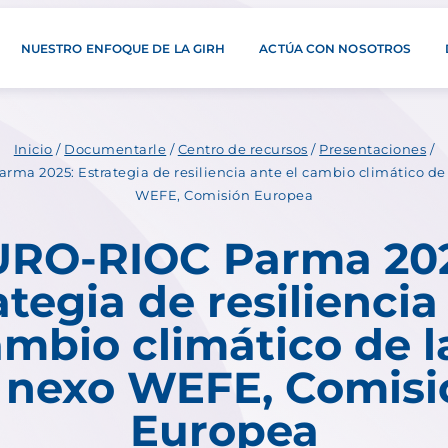
NUESTRO ENFOQUE DE LA GIRH
ACTÚA CON NOSOTROS
Inicio
/
Documentarle
/
Centro de recursos
/
Presentaciones
/
ma 2025: Estrategia de resiliencia ante el cambio climático de 
WEFE, Comisión Europea
URO-RIOC Parma 202
ategia de resiliencia
ambio climático de l
l nexo WEFE, Comisi
Europea