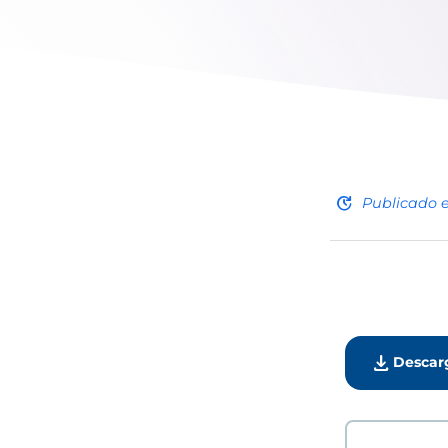
update
Publicado 
download
Descar