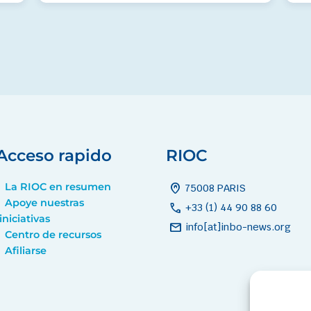
Acceso rapido
RIOC
La RIOC en resumen
home_pin
75008 PARIS
Apoye nuestras
call
+33 (1) 44 90 88 60
iniciativas
mail
info[at]inbo-news.org
Centro de recursos
Afiliarse