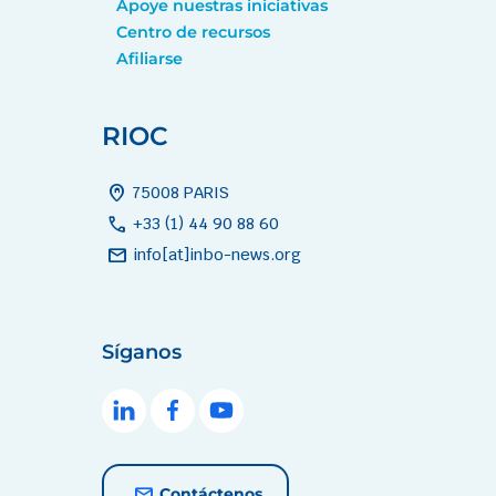
Apoye nuestras iniciativas
Centro de recursos
Afiliarse
RIOC
home_pin
75008 PARIS
call
+33 (1) 44 90 88 60
mail
info[at]inbo-news.org
Síganos
Contáctenos