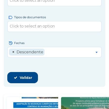
label
Tipos de documentos
history
Fechas
×
Descendente
Validar