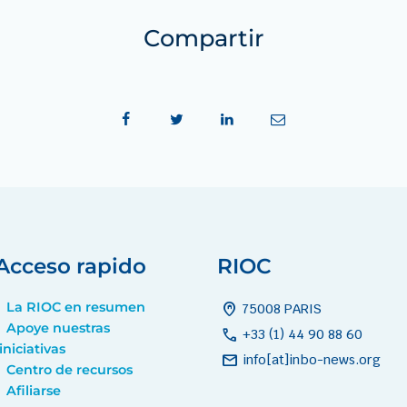
Compartir
Acceso rapido
RIOC
La RIOC en resumen
home_pin
75008 PARIS
Apoye nuestras
call
+33 (1) 44 90 88 60
iniciativas
mail
info[at]inbo-news.org
Centro de recursos
Afiliarse