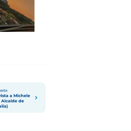
iente
vista a Michele
 Alcalde de
lia)