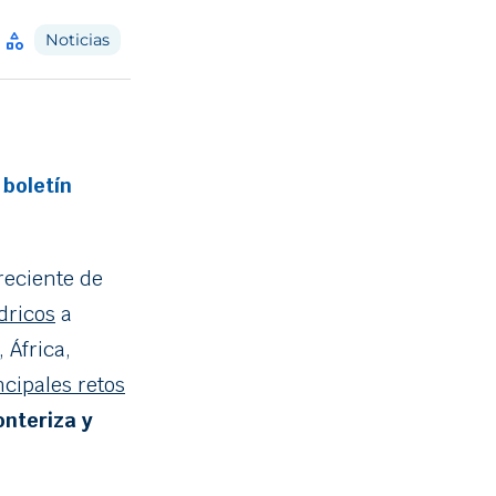
category
Noticias
 boletín
reciente de
dricos
a
 África,
ncipales retos
onteriza y