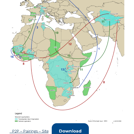
Download
_P2P – Pairings – Site