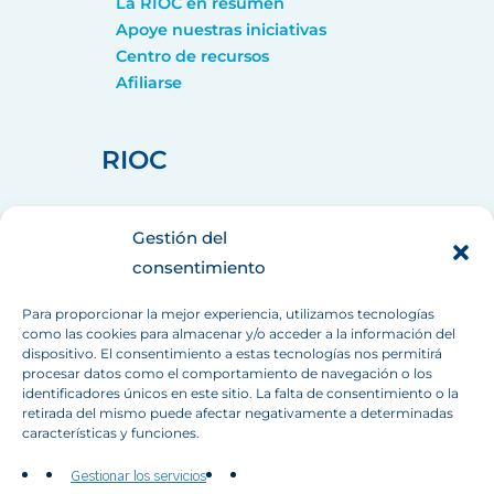
La RIOC en resumen
Apoye nuestras iniciativas
Centro de recursos
Afiliarse
RIOC
home_pin
75008 PARIS
Gestión del
call
+33 (1) 44 90 88 60
consentimiento
mail
info[at]inbo-news.org
Para proporcionar la mejor experiencia, utilizamos tecnologías
como las cookies para almacenar y/o acceder a la información del
dispositivo. El consentimiento a estas tecnologías nos permitirá
Síganos
procesar datos como el comportamiento de navegación o los
identificadores únicos en este sitio. La falta de consentimiento o la
retirada del mismo puede afectar negativamente a determinadas
características y funciones.
Gestionar los servicios