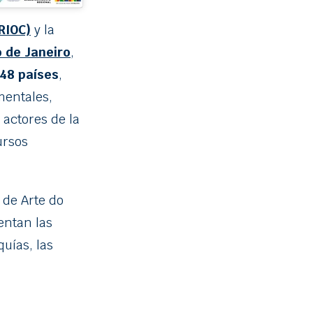
RIOC)
y la
o de Janeiro
,
48 países
,
mentales,
 actores de la
ursos
 de Arte do
entan las
uías, las