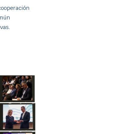
 cooperación
omún
vas.