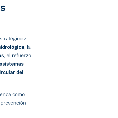
os
stratégicos:
idrológica
, la
os
, el refuerzo
cosistemas
rcular del
cuenca como
e prevención