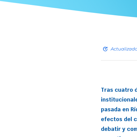
update
Actualizad
Tras cuatro 
institucional
pasada en Río
efectos del c
debatir y co