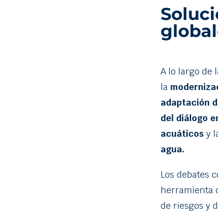
Soluci
global
A lo largo de 
la
modernizaci
adaptación d
del diálogo 
acuáticos
y l
agua.
Los debates c
herramienta d
de riesgos y 