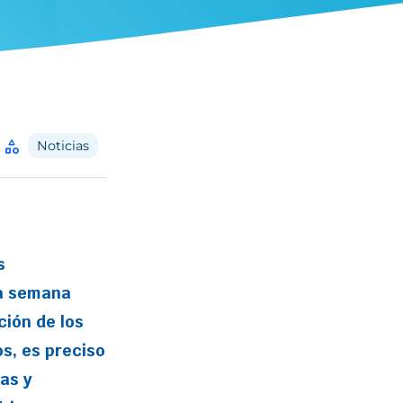
category
Noticias
s
a semana
ción de los
os, es preciso
as y