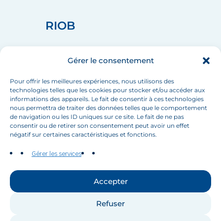
RIOB
home_pin
75008 PARIS
Gérer le consentement
call
+33 (1) 44 90 88 60
mail
info[at]inbo-news.org
Pour offrir les meilleures expériences, nous utilisons des
technologies telles que les cookies pour stocker et/ou accéder aux
informations des appareils. Le fait de consentir à ces technologies
nous permettra de traiter des données telles que le comportement
de navigation ou les ID uniques sur ce site. Le fait de ne pas
Suivez-nous
consentir ou de retirer son consentement peut avoir un effet
négatif sur certaines caractéristiques et fonctions.
Gérer les services
Accepter
Contactez-nous
Refuser