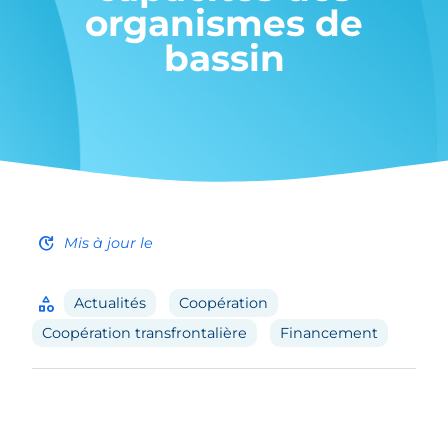
organismes de
bassin
update
Mis à jour le
category
Actualités
Coopération
Coopération transfrontalière
Financement