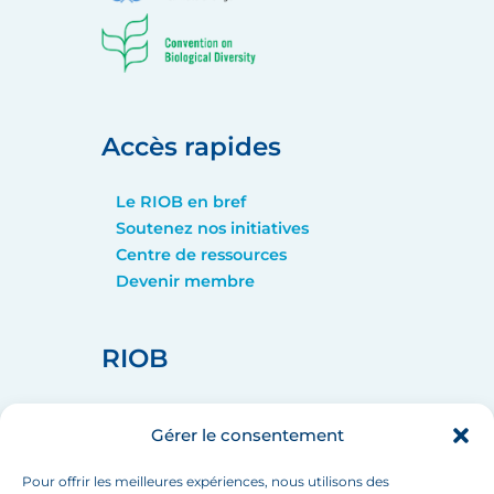
Accès rapides
Le RIOB en bref
Soutenez nos initiatives
Centre de ressources
Devenir membre
RIOB
home_pin
75008 PARIS
Gérer le consentement
call
+33 (1) 44 90 88 60
mail
info[at]inbo-news.org
Pour offrir les meilleures expériences, nous utilisons des