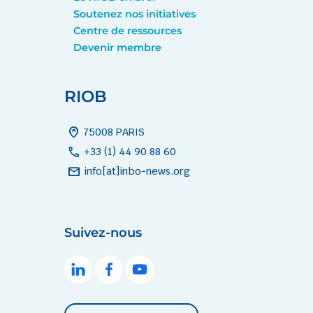
Soutenez nos initiatives
Centre de ressources
Devenir membre
RIOB
home_pin
75008 PARIS
call
+33 (1) 44 90 88 60
mail
info[at]inbo-news.org
Suivez-nous