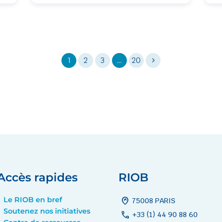
1
2
3
…
20
Accès rapides
RIOB
Le RIOB en bref
home_pin
75008 PARIS
Soutenez nos initiatives
call
+33 (1) 44 90 88 60