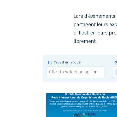
Lors d’
événements
partagent leurs exp
d’illustrer leurs p
librement.
label
hist
Tags thématique