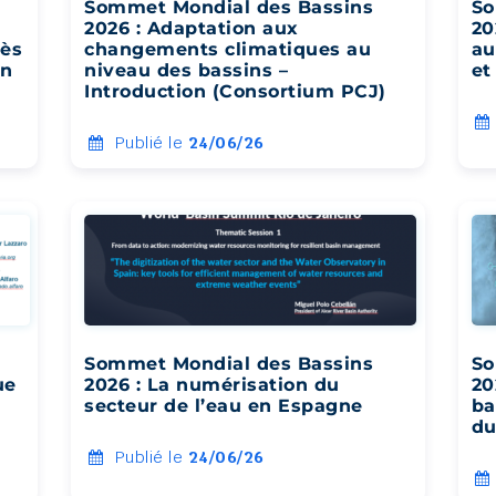
Sommet Mondial des Bassins
So
2026 : Adaptation aux
20
rès
changements climatiques au
au
en
niveau des bassins –
et
Introduction (Consortium PCJ)
Publié le
24/06/26
Sommet Mondial des Bassins
So
ue
2026 : La numérisation du
20
secteur de l’eau en Espagne
ba
du
Publié le
24/06/26