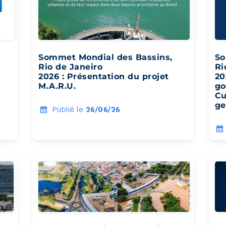
Sommet Mondial des Bassins,
So
Rio de Janeiro
Ri
2026 : Présentation du projet
20
M.A.R.U.
go
Cu
ge
Publié le
26/06/26