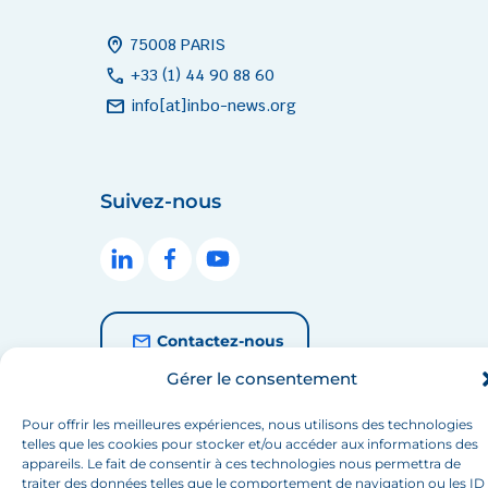
home_pin
75008 PARIS
call
+33 (1) 44 90 88 60
mail
info[at]inbo-news.org
Suivez-nous
Contactez-nous
Gérer le consentement
Pour offrir les meilleures expériences, nous utilisons des technologies
telles que les cookies pour stocker et/ou accéder aux informations des
©RIOB 2026 All rights reserved.
appareils. Le fait de consentir à ces technologies nous permettra de
Politique de confidentialité
Mentions légales
traiter des données telles que le comportement de navigation ou les ID