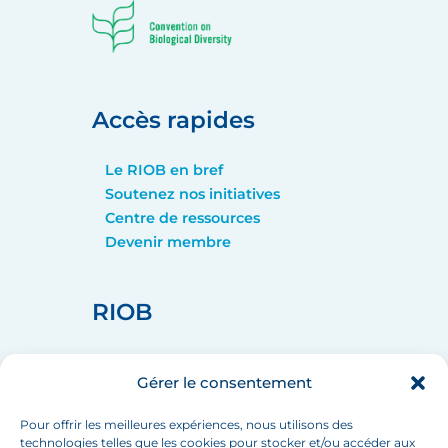
Accès rapides
Le RIOB en bref
Soutenez nos initiatives
Centre de ressources
Devenir membre
RIOB
home_pin
75008 PARIS
Gérer le consentement
call
+33 (1) 44 90 88 60
mail
info[at]inbo-news.org
Pour offrir les meilleures expériences, nous utilisons des
technologies telles que les cookies pour stocker et/ou accéder aux