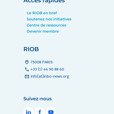
Accès rapides
Le RIOB en bref
Soutenez nos initiatives
Centre de ressources
Devenir membre
RIOB
home_pin
75008 PARIS
call
+33 (1) 44 90 88 60
mail
info[at]inbo-news.org
Suivez-nous