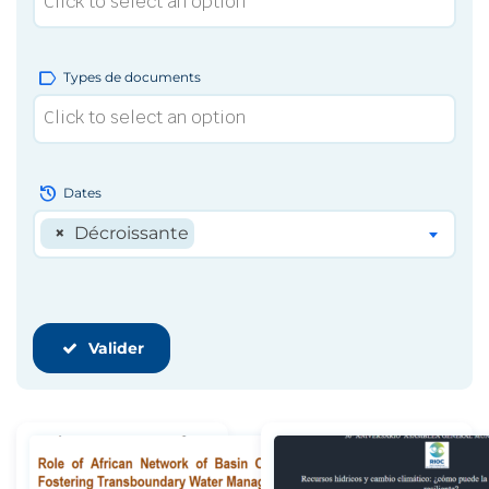
label
Types de documents
history
Dates
×
Décroissante
Valider