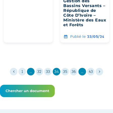
Gestion des
Bassins Versants –
République de
Côte D’Ivoire –
Ministère des Eaux
et Forêts
Publié le
23/05/24
1
…
32
33
34
35
36
…
43
Chercher un document