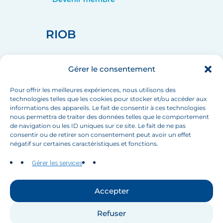
RIOB
home_pin
75008 PARIS
Gérer le consentement
call
+33 (1) 44 90 88 60
mail
info[at]inbo-news.org
Pour offrir les meilleures expériences, nous utilisons des
technologies telles que les cookies pour stocker et/ou accéder aux
informations des appareils. Le fait de consentir à ces technologies
nous permettra de traiter des données telles que le comportement
de navigation ou les ID uniques sur ce site. Le fait de ne pas
Suivez-nous
consentir ou de retirer son consentement peut avoir un effet
négatif sur certaines caractéristiques et fonctions.
Gérer les services
Accepter
Contactez-nous
Refuser