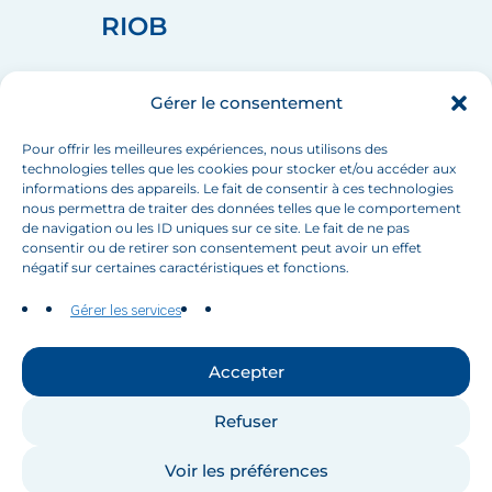
RIOB
home_pin
75008 PARIS
Gérer le consentement
call
+33 (1) 44 90 88 60
mail
info[at]inbo-news.org
Pour offrir les meilleures expériences, nous utilisons des
technologies telles que les cookies pour stocker et/ou accéder aux
informations des appareils. Le fait de consentir à ces technologies
nous permettra de traiter des données telles que le comportement
de navigation ou les ID uniques sur ce site. Le fait de ne pas
Suivez-nous
consentir ou de retirer son consentement peut avoir un effet
négatif sur certaines caractéristiques et fonctions.
Gérer les services
Accepter
Contactez-nous
Refuser
Voir les préférences