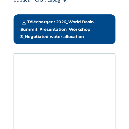
du Júcar (
CHJ
), Espagne
download
Télécharger : 2026_World Basin
Summit_Presentation_Workshop
3_Negotiated water allocation