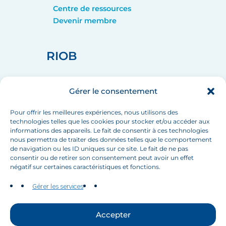
Centre de ressources
Devenir membre
RIOB
home_pin
75008 PARIS
Gérer le consentement
call
+33 (1) 44 90 88 60
mail
info[at]inbo-news.org
Pour offrir les meilleures expériences, nous utilisons des
technologies telles que les cookies pour stocker et/ou accéder aux
informations des appareils. Le fait de consentir à ces technologies
nous permettra de traiter des données telles que le comportement
de navigation ou les ID uniques sur ce site. Le fait de ne pas
Suivez-nous
consentir ou de retirer son consentement peut avoir un effet
négatif sur certaines caractéristiques et fonctions.
Gérer les services
Accepter
Contactez-nous