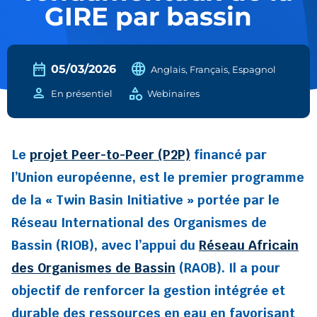
GIRE par bassin
date_range
language
05/03/2026
Anglais, Français, Espagnol
person
category
En présentiel
Webinaires
Le
projet Peer-to-Peer (P2P)
financé par
l’Union européenne, est le premier programme
de la « Twin Basin Initiative » portée par le
Réseau International des Organismes de
Bassin (RIOB), avec l’appui du
Réseau Africain
des Organismes de Bassin
(RAOB). Il a pour
objectif de renforcer la gestion intégrée et
durable des ressources en eau en favorisant