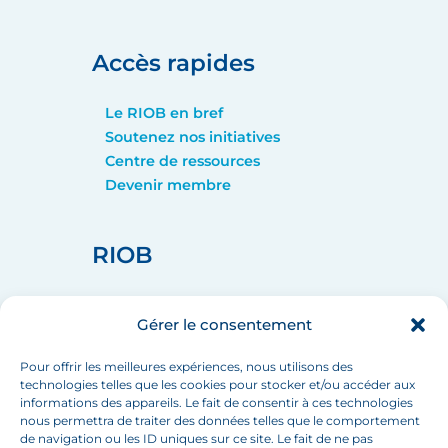
Accès rapides
Le RIOB en bref
Soutenez nos initiatives
Centre de ressources
Devenir membre
RIOB
home_pin
75008 PARIS
Gérer le consentement
call
+33 (1) 44 90 88 60
mail
info[at]inbo-news.org
Pour offrir les meilleures expériences, nous utilisons des
technologies telles que les cookies pour stocker et/ou accéder aux
informations des appareils. Le fait de consentir à ces technologies
nous permettra de traiter des données telles que le comportement
de navigation ou les ID uniques sur ce site. Le fait de ne pas