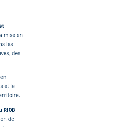
êt
la mise en
s les
uves, des
 en
s et le
rritoire.
u RIOB
ion de