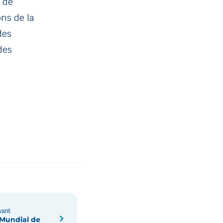
 de
ons de la
des
des
ivant
Mundial de