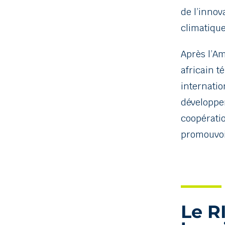
de l’innov
climatique
Après l’Am
africain t
internatio
développem
coopératio
promouvoir
Le RI