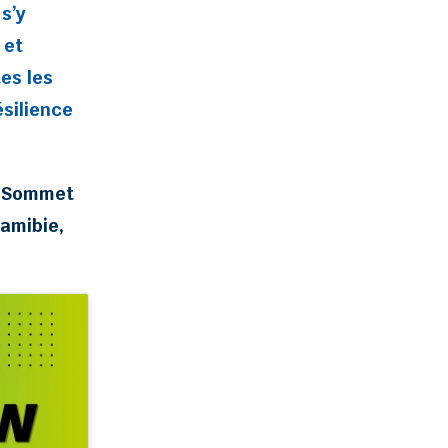
s’y
 et
es les
ésilience
u
Sommet
amibie,