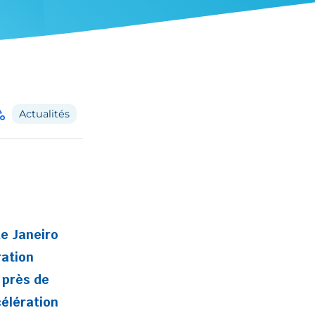
gory
Actualités
de Janeiro
ration
 près de
élération