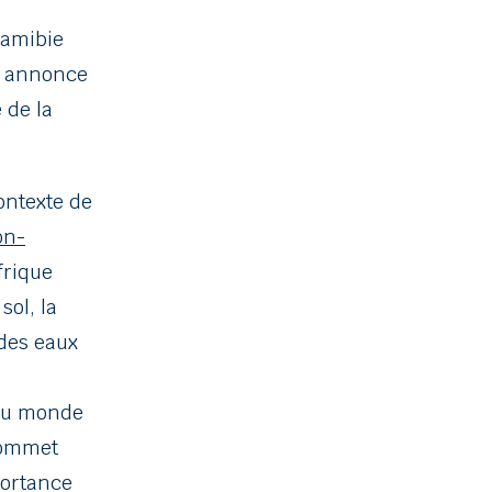
 Namibie
e annonce
 de la
ontexte de
on-
frique
sol, la
des eaux
 au monde
 Sommet
portance