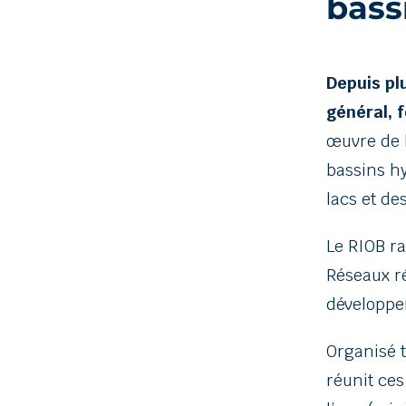
bass
Depuis pl
général, 
œuvre de 
bassins hy
lacs et de
Le RIOB r
Réseaux ré
développem
Organisé t
réunit ces