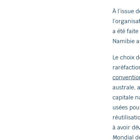
À l’issue 
l’organis
a été fait
Namibie au
Le choix 
raréfactio
conventio
australe, 
capitale 
usées pour
réutilisat
à avoir dé
Mondial de