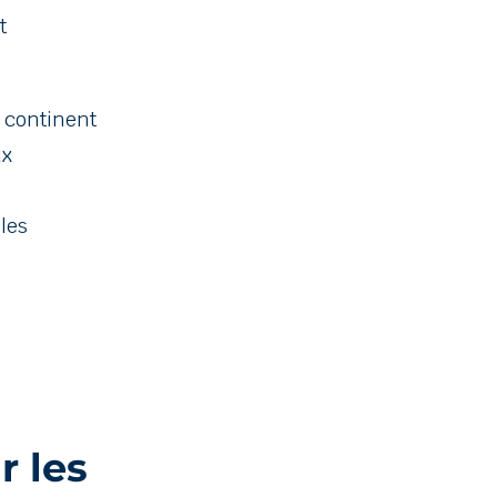
t
e continent
ux
les
r les