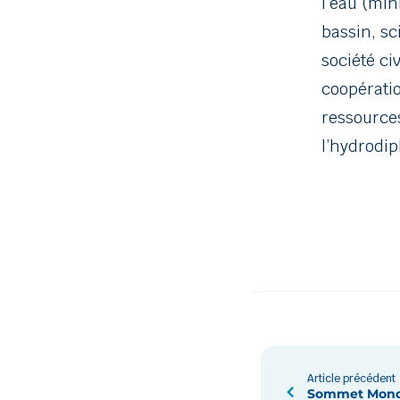
l’eau (mi
bassin, sc
société ci
coopératio
ressources
l’hydrodip
Article précédent
Sommet Mondi