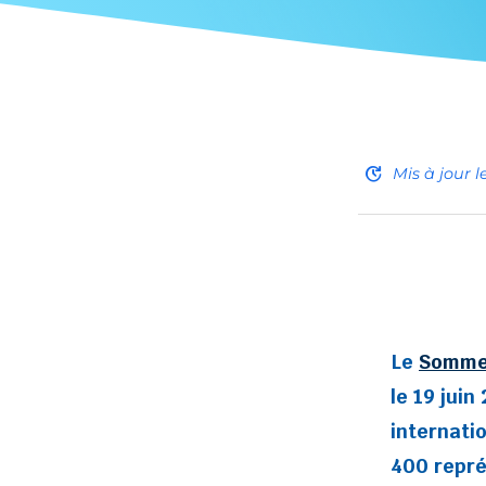
update
Mis à jour l
Le
Sommet
le 19 jui
internati
400 repré