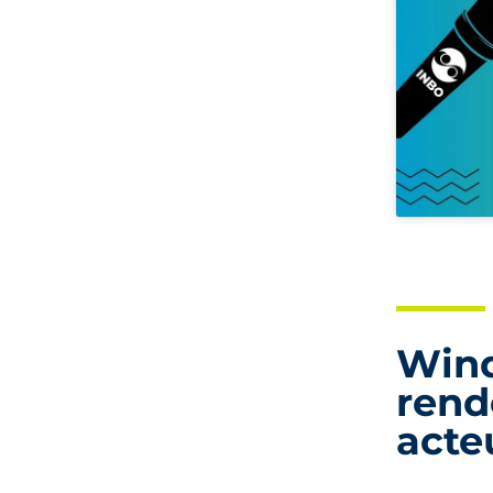
Wind
rend
acte