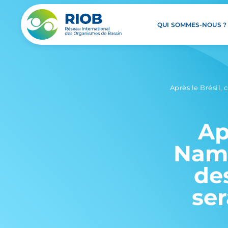
QUI SOMMES-NOUS ?
Après le Brésil,
Ap
Nami
de
se