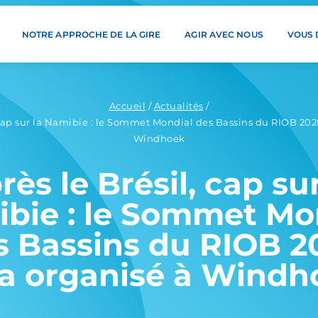
NOTRE APPROCHE DE LA GIRE
AGIR AVEC NOUS
VOUS
Accueil
/
Actualités
/
 cap sur la Namibie : le Sommet Mondial des Bassins du RIOB 202
Windhoek
rès le Brésil, cap sur
bie : le Sommet Mo
s Bassins du RIOB 2
ra organisé à Windh