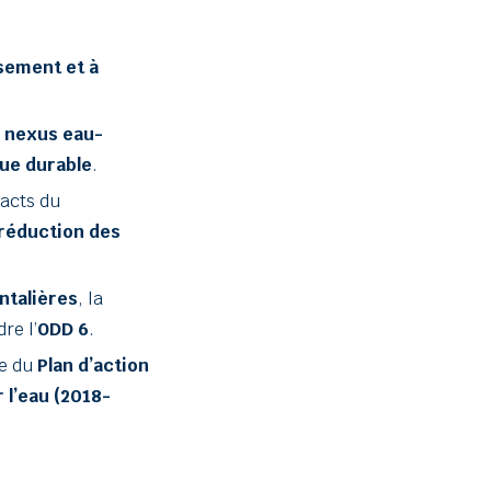
ssement et à
e
nexus eau-
ue durable
.
pacts du
 réduction des
ntalières
, la
re l’
ODD 6
.
re du
Plan d’action
 l’eau (2018-