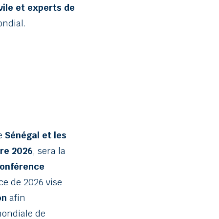
ile et experts de
ondial.
le
Sénégal et les
re 2026
, sera la
onférence
nce de 2026 vise
on
afin
mondiale de