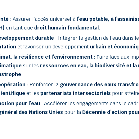
anté
: Assurer l’accès universel à
l’eau potable, à l’assaini
H)
en tant que
droit humain fondamental
.
développement durable
: Intégrer la gestion de l’eau dans l
ntation
et favoriser un développement
urbain et économiq
limat, la résilience et l’environnement
: Faire face aux im
imatique
sur les
ressources en eau, la biodiversité et la
astrophe
.
coopération
: Renforcer la
gouvernance des eaux transfro
ientifique
et les
partenariats intersectoriels
pour atteind
action pour l’eau
: Accélérer les engagements dans le cad
général des Nations Unies
pour la
Décennie d’action pour