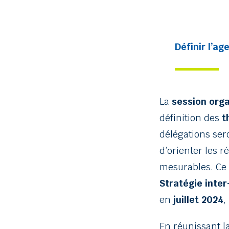
Définir l’a
La
session orga
définition des
t
délégations ser
d’orienter les r
mesurables. Ce 
Stratégie inter
en
juillet 2024
,
En réunissant l