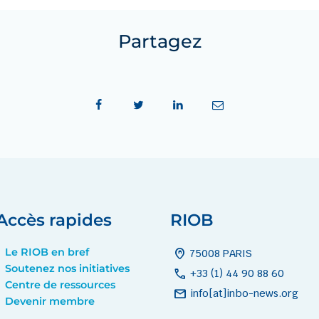
Partagez
Accès rapides
RIOB
Le RIOB en bref
home_pin
75008 PARIS
Soutenez nos initiatives
call
+33 (1) 44 90 88 60
Centre de ressources
mail
info[at]inbo-news.org
Devenir membre