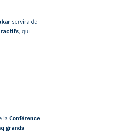
akar
servira de
ractifs
, qui
e la
Conférence
nq grands