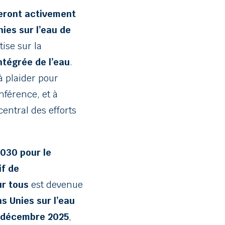
eront activement
ies sur l’eau de
ise sur la
ntégrée de l’eau
.
à plaider pour
nférence, et à
central des efforts
2030 pour le
if de
ur tous
est devenue
s Unies sur l’eau
n décembre 2025
,