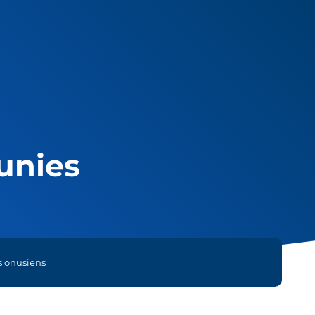
unies
s onusiens