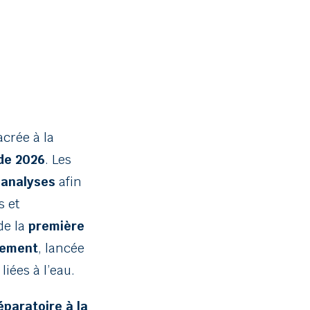
crée à la
 de 2026
. Les
 analyses
afin
s et
de la
première
ssement
, lancée
iées à l’eau.
paratoire à la