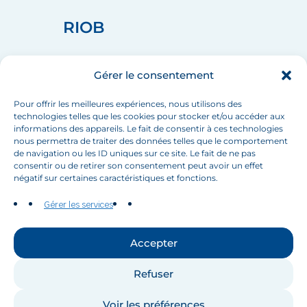
RIOB
home_pin
75008 PARIS
Gérer le consentement
call
+33 (1) 44 90 88 60
mail
info[at]inbo-news.org
Pour offrir les meilleures expériences, nous utilisons des
technologies telles que les cookies pour stocker et/ou accéder aux
informations des appareils. Le fait de consentir à ces technologies
nous permettra de traiter des données telles que le comportement
de navigation ou les ID uniques sur ce site. Le fait de ne pas
Suivez-nous
consentir ou de retirer son consentement peut avoir un effet
négatif sur certaines caractéristiques et fonctions.
Gérer les services
Accepter
Contactez-nous
Refuser
Voir les préférences