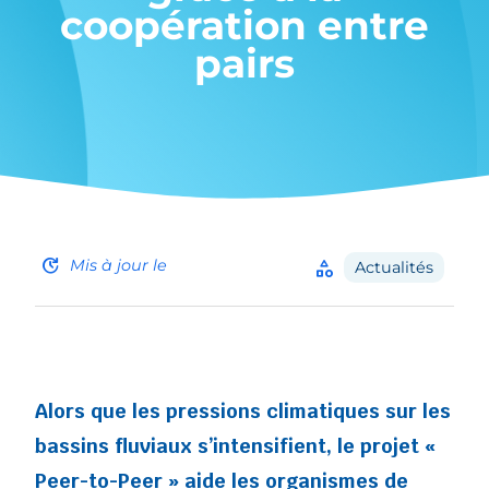
coopération entre
pairs
update
Mis à jour le
category
Actualités
Alors que les pressions climatiques sur les
bassins fluviaux s’intensifient, le projet «
Peer-to-Peer » aide les organismes de